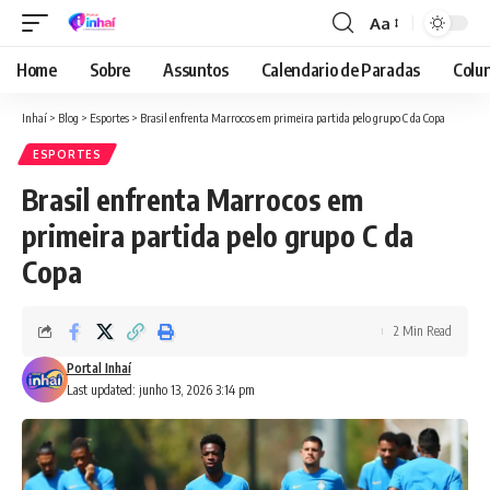
Aa
Font
Resizer
Home
Sobre
Assuntos
Calendario de Paradas
Colun
Inhaí
>
Blog
>
Esportes
>
Brasil enfrenta Marrocos em primeira partida pelo grupo C da Copa
ESPORTES
Brasil enfrenta Marrocos em
primeira partida pelo grupo C da
Copa
2 Min Read
Portal Inhaí
Last updated: junho 13, 2026 3:14 pm