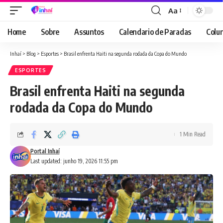
Aa
Font
Resizer
Home
Sobre
Assuntos
Calendario de Paradas
Colun
Inhaí
>
Blog
>
Esportes
>
Brasil enfrenta Haiti na segunda rodada da Copa do Mundo
ESPORTES
Brasil enfrenta Haiti na segunda
rodada da Copa do Mundo
1 Min Read
Portal Inhaí
Last updated: junho 19, 2026 11:55 pm