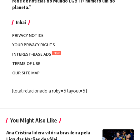
rede de notícias do Mundo LGBTI+ número um do
planeta.”
Inhaí
PRIVACY NOTICE
YOUR PRIVACY RIGHTS
New
INTEREST-BASE ADS
TERMS OF USE
OUR SITE MAP
[total relacionado a ruby=5 layout=5]
You Might Also Like
Ana Cristina lidera vitória brasileira pela
Liga das Nações de vôlei