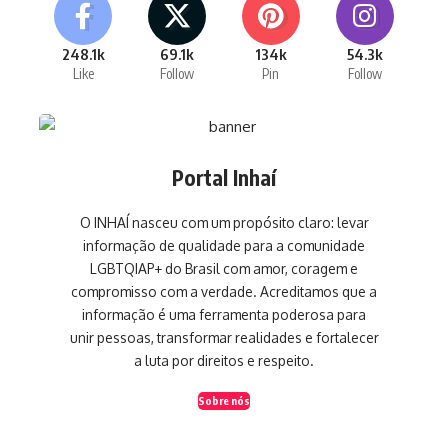
248.1k
69.1k
134k
54.3k
Like
Follow
Pin
Follow
Portal Inhaí
O INHAÍ nasceu com um propósito claro: levar
informação de qualidade para a comunidade
LGBTQIAP+ do Brasil com amor, coragem e
compromisso com a verdade. Acreditamos que a
informação é uma ferramenta poderosa para
unir pessoas, transformar realidades e fortalecer
a luta por direitos e respeito.
Sobre nós