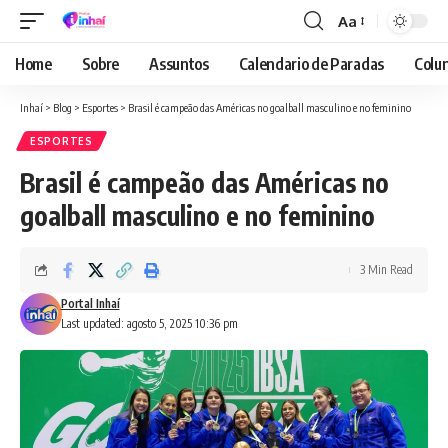
Aa
Font
Resizer
Home
Sobre
Assuntos
Calendario de Paradas
Colun
Inhaí
>
Blog
>
Esportes
>
Brasil é campeão das Américas no goalball masculino e no feminino
ESPORTES
Brasil é campeão das Américas no
goalball masculino e no feminino
3 Min Read
Portal Inhaí
Last updated: agosto 5, 2025 10:36 pm