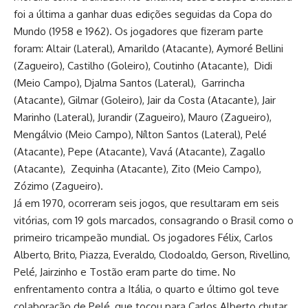
foi a última a ganhar duas edições seguidas da Copa do
Mundo (1958 e 1962). Os jogadores que fizeram parte
foram: Altair (Lateral), Amarildo (Atacante), Aymoré Bellini
(Zagueiro), Castilho (Goleiro), Coutinho (Atacante), Didi
(Meio Campo), Djalma Santos (Lateral), Garrincha
(Atacante), Gilmar (Goleiro), Jair da Costa (Atacante), Jair
Marinho (Lateral), Jurandir (Zagueiro), Mauro (Zagueiro),
Mengálvio (Meio Campo), Nílton Santos (Lateral), Pelé
(Atacante), Pepe (Atacante), Vavá (Atacante), Zagallo
(Atacante), Zequinha (Atacante), Zito (Meio Campo),
Zózimo (Zagueiro).
Já em 1970, ocorreram seis jogos, que resultaram em seis
vitórias, com 19 gols marcados, consagrando o Brasil como o
primeiro tricampeão mundial. Os jogadores Félix, Carlos
Alberto, Brito, Piazza, Everaldo, Clodoaldo, Gerson, Rivellino,
Pelé, Jairzinho e Tostão eram parte do time. No
enfrentamento contra a Itália, o quarto e último gol teve
colaboração de Pelé, que tocou para Carlos Alberto chutar