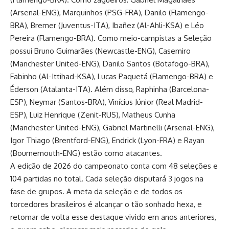
(Arsenal-ENG), Marquinhos (PSG-FRA), Danilo (Flamengo-
BRA), Bremer (Juventus-ITA), Ibañez (Al-Ahli-KSA) e Léo
Pereira (Flamengo-BRA). Como meio-campistas a Seleção
possui Bruno Guimarães (Newcastle-ENG), Casemiro
(Manchester United-ENG), Danilo Santos (Botafogo-BRA),
Fabinho (Al-Ittihad-KSA), Lucas Paquetá (Flamengo-BRA) e
Éderson (Atalanta-ITA). Além disso, Raphinha (Barcelona-
ESP), Neymar (Santos-BRA), Vinícius Júnior (Real Madrid-
ESP), Luiz Henrique (Zenit-RUS), Matheus Cunha
(Manchester United-ENG), Gabriel Martinelli (Arsenal-ENG),
Igor Thiago (Brentford-ENG), Endrick (Lyon-FRA) e Rayan
(Bournemouth-ENG) estão como atacantes.
A edição de 2026 do campeonato conta com 48 seleções e
104 partidas no total. Cada seleção disputará 3 jogos na
fase de grupos. A meta da seleção e de todos os
torcedores brasileiros é alcançar o tão sonhado hexa, e
retomar de volta esse destaque vivido em anos anteriores,