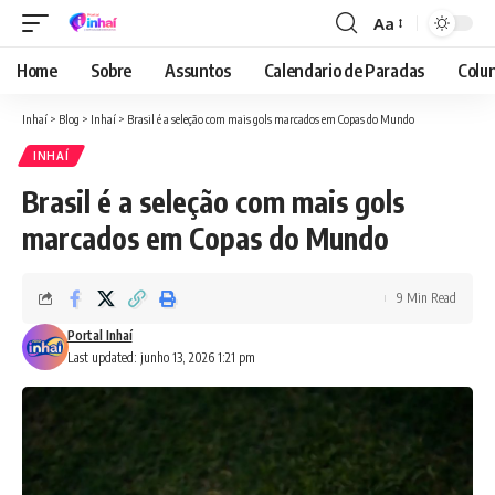
Aa
Font
Resizer
Home
Sobre
Assuntos
Calendario de Paradas
Colun
Inhaí
>
Blog
>
Inhaí
>
Brasil é a seleção com mais gols marcados em Copas do Mundo
INHAÍ
Brasil é a seleção com mais gols
marcados em Copas do Mundo
9 Min Read
Portal Inhaí
Last updated: junho 13, 2026 1:21 pm