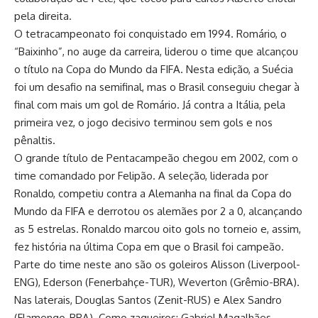
pela direita.
O tetracampeonato foi conquistado em 1994. Romário, o
“Baixinho”, no auge da carreira, liderou o time que alcançou
o título na Copa do Mundo da FIFA. Nesta edição, a Suécia
foi um desafio na semifinal, mas o Brasil conseguiu chegar à
final com mais um gol de Romário. Já contra a Itália, pela
primeira vez, o jogo decisivo terminou sem gols e nos
pênaltis.
O grande título de Pentacampeão chegou em 2002, com o
time comandado por Felipão. A seleção, liderada por
Ronaldo, competiu contra a Alemanha na final da Copa do
Mundo da FIFA e derrotou os alemães por 2 a 0, alcançando
as 5 estrelas. Ronaldo marcou oito gols no torneio e, assim,
fez história na última Copa em que o Brasil foi campeão.
Parte do time neste ano são os goleiros Alisson (Liverpool-
ENG), Ederson (Fenerbahçe-TUR), Weverton (Grêmio-BRA).
Nas laterais, Douglas Santos (Zenit-RUS) e Alex Sandro
(Flamengo-BRA). Como zagueiros: Gabriel Magalhães