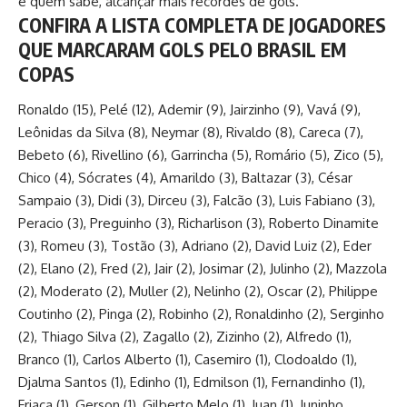
e quem sabe, alcançar mais recordes de gols.
CONFIRA A LISTA COMPLETA DE JOGADORES
QUE MARCARAM GOLS PELO
BRASIL
EM
COPAS
Ronaldo (15), Pelé (12), Ademir (9), Jairzinho (9), Vavá (9),
Leônidas da Silva (8), Neymar (8), Rivaldo (8), Careca (7),
Bebeto (6), Rivellino (6), Garrincha (5), Romário (5), Zico (5),
Chico (4), Sócrates (4), Amarildo (3), Baltazar (3), César
Sampaio (3), Didi (3), Dirceu (3), Falcão (3), Luis Fabiano (3),
Peracio (3), Preguinho (3), Richarlison (3), Roberto Dinamite
(3), Romeu (3), Tostão (3), Adriano (2), David Luiz (2), Eder
(2), Elano (2), Fred (2), Jair (2), Josimar (2), Julinho (2), Mazzola
(2), Moderato (2), Muller (2), Nelinho (2), Oscar (2), Philippe
Coutinho (2), Pinga (2), Robinho (2), Ronaldinho (2), Serginho
(2), Thiago Silva (2), Zagallo (2), Zizinho (2), Alfredo (1),
Branco (1), Carlos Alberto (1), Casemiro (1), Clodoaldo (1),
Djalma Santos (1), Edinho (1), Edmilson (1), Fernandinho (1),
Friaca (1), Gerson (1), Gilberto Melo (1), Juan (1), Juninho