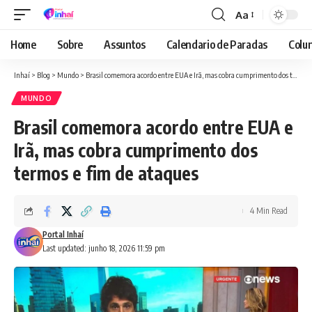
Aa
Font
Resizer
Home
Sobre
Assuntos
Calendario de Paradas
Colun
Inhaí
>
Blog
>
Mundo
>
Brasil comemora acordo entre EUA e Irã, mas cobra cumprimento dos termos e fim de ataques
MUNDO
Brasil comemora acordo entre EUA e
Irã, mas cobra cumprimento dos
termos e fim de ataques
4 Min Read
Portal Inhaí
Last updated: junho 18, 2026 11:59 pm