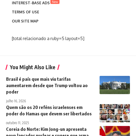
New
INTEREST-BASE ADS
TERMS OF USE
OUR SITE MAP
[total relacionado a ruby=5 layout=5]
You Might Also Like
Brasil é país que mais viu tarifas
aumentarem desde que Trump voltou ao
poder
julho 16, 2026
Quem são os 20 reféns israelenses em
poder do Hamas que devem ser libertados
outubro 11, 2025
Coreia do Norte: Kim Jong-un apresenta
novo lançador nuclear e sugere que arma