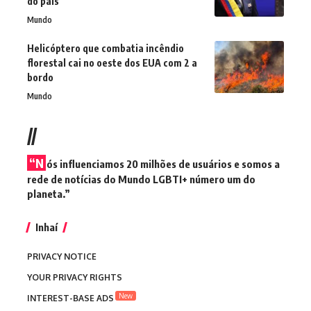
do país
Mundo
Helicóptero que combatia incêndio
florestal cai no oeste dos EUA com 2 a
bordo
Mundo
//
“N
ós influenciamos 20 milhões de usuários e somos a
rede de notícias do Mundo LGBTI+ número um do
planeta.”
Inhaí
PRIVACY NOTICE
YOUR PRIVACY RIGHTS
New
INTEREST-BASE ADS