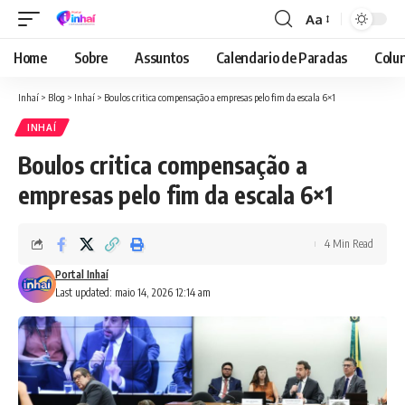
Aa
Font
Resizer
Home
Sobre
Assuntos
Calendario de Paradas
Colun
Inhaí
>
Blog
>
Inhaí
>
Boulos critica compensação a empresas pelo fim da escala 6×1
INHAÍ
Boulos critica compensação a
empresas pelo fim da escala 6×1
4 Min Read
Portal Inhaí
Last updated: maio 14, 2026 12:14 am