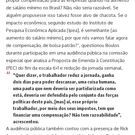
propor compensação para as empresas quando há aumento
de salário mínimo no Brasil? Não, não seria razoável. Se
alguém propusesse isso talvez fosse alvo de chacota. Se o
impacto econômico, segundo estudo do Instituto de
Pesquisa Econômica Aplicada [Ipea], é semelhante [ao
aumento do salário mínimo], por que nós vamos falar agora
de compensação, de bolsa patrão?”, questionou Boulos
durante participação em uma audiência pública na comissão
especial que analisa a Proposta de Emenda à Constituição
(PEC) do fim da escala 6×1 e redução da jornada semanal.
“Quer dizer, o trabalhador reduz a jornada, ganha
dois dias para poder descansar, uma coisa humana,
uma pauta que nem deveria ser partidarizada como
está, deveria ser defendida pelo conjunto das forças
políticas deste país, [mas] aí, esse próprio
trabalhador, por meio dos seus impostos, tem que
financiar uma compensação? Não tem razoabilidade”,
acrescentou.
A audiência pública também contou com a presença de Rick