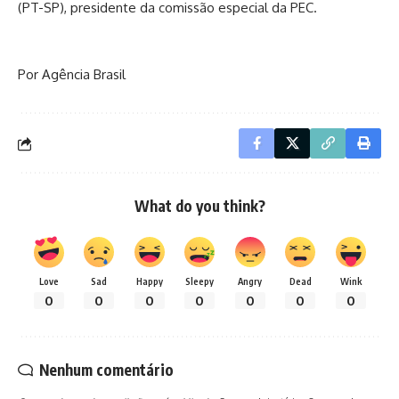
(PT-SP), presidente da comissão especial da PEC.
Por Agência Brasil
What do you think?
Love
Sad
Happy
Sleepy
Angry
Dead
Wink
0
0
0
0
0
0
0
Nenhum comentário