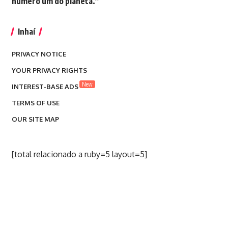
número um do planeta.”
Inhaí
PRIVACY NOTICE
YOUR PRIVACY RIGHTS
New
INTEREST-BASE ADS
TERMS OF USE
OUR SITE MAP
[total relacionado a ruby=5 layout=5]