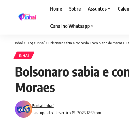
Home
Sobre
Assuntos
Calen
Canal no Whatsapp
Inhaí
>
Blog
>
Inhaí
>
Bolsonaro sabia e concordou com plano de matar Lul
INHAÍ
Bolsonaro sabia e co
Moraes
Portal Inhaí
Last updated: fevereiro 19, 2025 12:39 pm