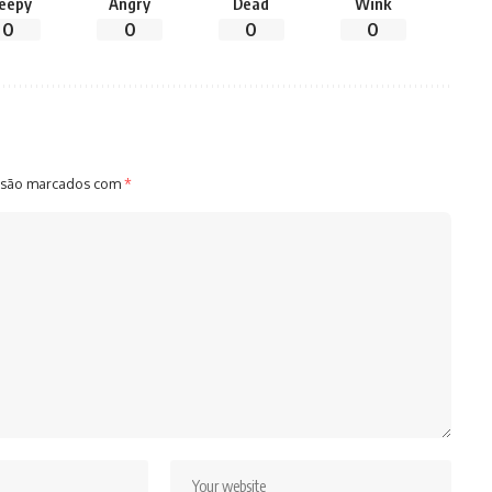
leepy
Angry
Dead
Wink
0
0
0
0
 são marcados com
*