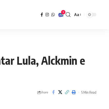
9
Aa
Font
Resizer
tar Lula, Alckmin e
5 Min Read
Share