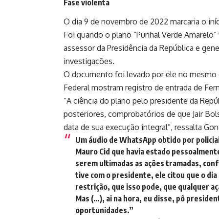
Fase violenta
O dia 9 de novembro de 2022 marcaria o iníc
Foi quando o plano “Punhal Verde Amarelo” f
assessor da Presidência da República e gene
investigações.
O documento foi levado por ele no mesmo di
Federal mostram registro de entrada de Fer
“A ciência do plano pelo presidente da Repú
posteriores, comprobatórios de que Jair B
data de sua execução integral”, ressalta Gon
Um áudio de WhatsApp obtido por policia
Mauro Cid que havia estado pessoalmente
serem ultimadas as ações tramadas, conf
tive com o presidente, ele citou que o di
restrição, que isso pode, que qualquer a
Mas (…), ai na hora, eu disse, pô preside
oportunidades.”