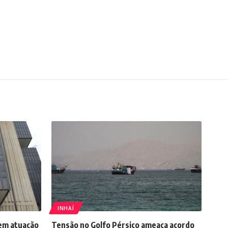
INHAÍ
em atuação
Tensão no Golfo Pérsico ameaça acordo