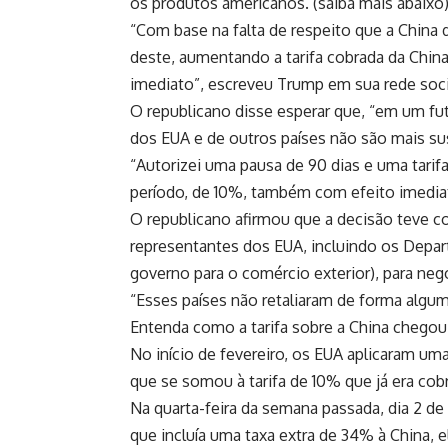
os produtos americanos. (saiba mais abaixo
“Com base na falta de respeito que a Chin
deste, aumentando a tarifa cobrada da Chin
imediato”, escreveu Trump em sua rede soci
O republicano disse esperar que, “em um fu
dos EUA e de outros países não são mais sus
“Autorizei uma pausa de 90 dias e uma tarif
período, de 10%, também com efeito imedia
O republicano afirmou que a decisão teve 
representantes dos EUA, incluindo os Depa
governo para o comércio exterior), para neg
“Esses países não retaliaram de forma algum
Entenda como a tarifa sobre a China chegou
No início de fevereiro, os EUA aplicaram um
que se somou à tarifa de 10% que já era co
Na quarta-feira da semana passada, dia 2 de 
que incluía uma taxa extra de 34% à China, e