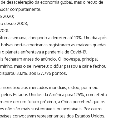
de desaceleração da economia global, mas o recuo de
 mudar completamente.
e 2020;
ho desde 2008;
2001.
tima semana, chegando a derreter até 10%. Um dia após
s bolsas norte-americanas registraram as maiores quedas
 planeta enfrentava a pandemia de Covid-19.
is fecharam antes do anúncio. O Ibovespa, principal
minho, mas o se inverteu: o dólar passou a cair e fechou
isparou 3,12%, aos 127.796 pontos.
 demonstrou aos mercados mundiais, estou, por meio
a pelos Estados Unidos da América para 125%, com efeito
ente em um futuro próximo, a China perceberá que os
es não são mais sustentáveis ou aceitáveis. Por outro
 países convocaram representantes dos Estados Unidos,