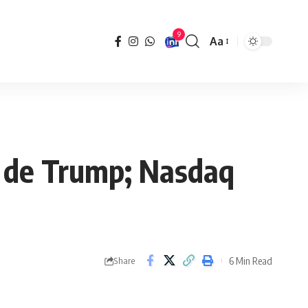
9
Aa
Font
Resizer
o de Trump; Nasdaq
6 Min Read
Share