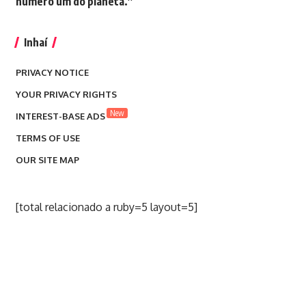
número um do planeta.”
Inhaí
PRIVACY NOTICE
YOUR PRIVACY RIGHTS
New
INTEREST-BASE ADS
TERMS OF USE
OUR SITE MAP
[total relacionado a ruby=5 layout=5]