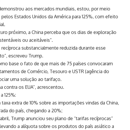
)
a demonstrou aos mercados mundiais, estou, por meio
a pelos Estados Unidos da América para 125%, com efeito
al.
turo próximo, a China perceba que os dias de exploração
tentáveis ou aceitáveis”.
a recíproca substancialmente reduzida durante esse
to”, escreveu Trump.
como base o fato de que mais de 75 países convocaram
rtamentos de Comércio, Tesouro e USTR (agência do
ociar uma solução ao tarifaço.
a contra os EUA”, acrescentou.
 a 125%:
a taxa extra de 10% sobre as importações vindas da China,
brada do país, chegando a 20%;
abril, Trump anunciou seu plano de “tarifas recíprocas”
levando a alíquota sobre os produtos do país asiático a