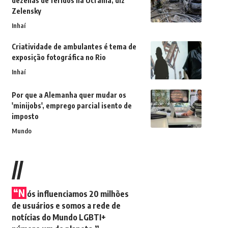
dezenas de feridos na Ucrânia, diz
Zelensky
Inhaí
Criatividade de ambulantes é tema de
exposição fotográfica no Rio
Inhaí
Por que a Alemanha quer mudar os
'minijobs', emprego parcial isento de
imposto
Mundo
//
“N
ós influenciamos 20 milhões
de usuários e somos a rede de
notícias do Mundo LGBTI+