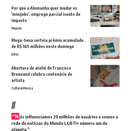
Por que a Alemanha quer mudar os
'minijobs', emprego parcial isento de
imposto
Mundo
Mega-Sena sorteia prêmio acumulado
de R$ 165 milhões neste domingo
Inhaí
Abertura de ateliê de Francisco
Brennand celebra centenário do
artista
Cultura
Musica
//
“N
ós influenciamos 20 milhões de usuários e somos a
rede de notícias do Mundo LGBTI+ número um do
planeta.”