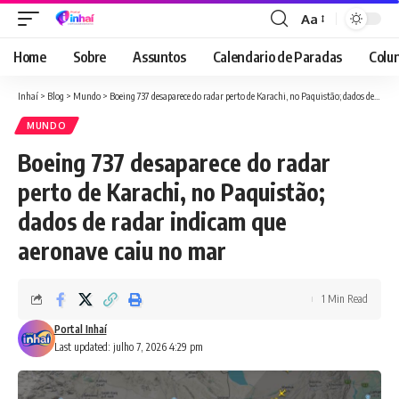
Aa
Font
Resizer
Home
Sobre
Assuntos
Calendario de Paradas
Colun
Inhaí
>
Blog
>
Mundo
>
Boeing 737 desaparece do radar perto de Karachi, no Paquistão; dados de radar indicam que aeronave caiu no mar
MUNDO
Boeing 737 desaparece do radar
perto de Karachi, no Paquistão;
dados de radar indicam que
aeronave caiu no mar
1 Min Read
Portal Inhaí
Last updated: julho 7, 2026 4:29 pm