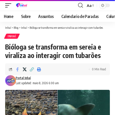
Aa
Font
Resizer
Home
Sobre
Assuntos
Calendario de Paradas
Colun
Inhaí
>
Blog
>
Inhaí
>
Bióloga se transforma em sereia e viraliza ao interagir com tubarões
INHAÍ
Bióloga se transforma em sereia e
viraliza ao interagir com tubarões
0 Min Read
Portal Inhaí
Last updated: maio 8, 2026 6:00 am