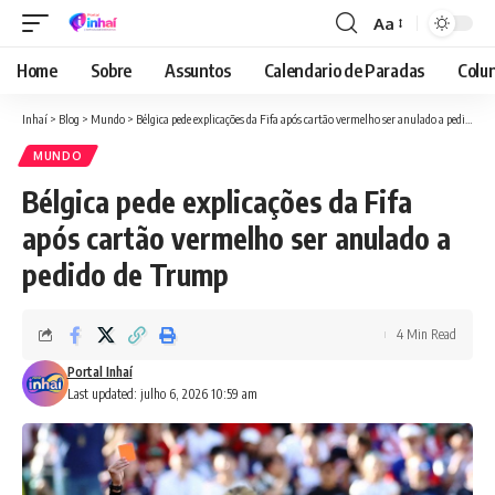
Aa
Font
Resizer
Home
Sobre
Assuntos
Calendario de Paradas
Colun
Inhaí
>
Blog
>
Mundo
>
Bélgica pede explicações da Fifa após cartão vermelho ser anulado a pedido de Trump
MUNDO
Bélgica pede explicações da Fifa
após cartão vermelho ser anulado a
pedido de Trump
4 Min Read
Portal Inhaí
Last updated: julho 6, 2026 10:59 am