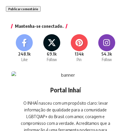
Mantenha-se conectado.
248.1k
69.1k
134k
54.3k
Like
Follow
Pin
Follow
Portal Inhaí
O INHAÍ nasceu com um propósito claro: levar
informação de qualidade para a comunidade
LGBTQIAP+ do Brasil com amor, coragem e
compromisso com a verdade. Acreditamos que a
informação é uma ferramenta poderosa para