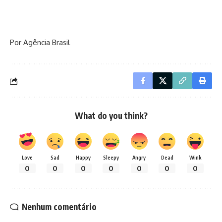
Por Agência Brasil
What do you think?
Love
Sad
Happy
Sleepy
Angry
Dead
Wink
0
0
0
0
0
0
0
Nenhum comentário