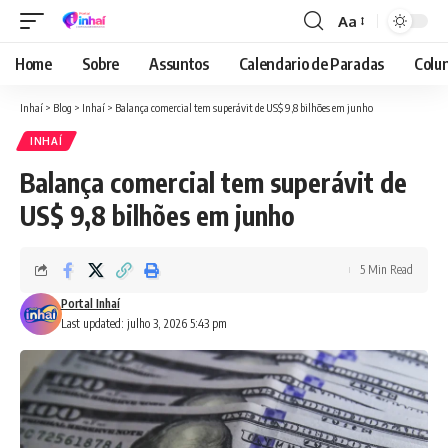
Aa
Font
Resizer
Home
Sobre
Assuntos
Calendario de Paradas
Colun
Inhaí
>
Blog
>
Inhaí
>
Balança comercial tem superávit de US$ 9,8 bilhões em junho
INHAÍ
Balança comercial tem superávit de
US$ 9,8 bilhões em junho
5 Min Read
Portal Inhaí
Last updated: julho 3, 2026 5:43 pm