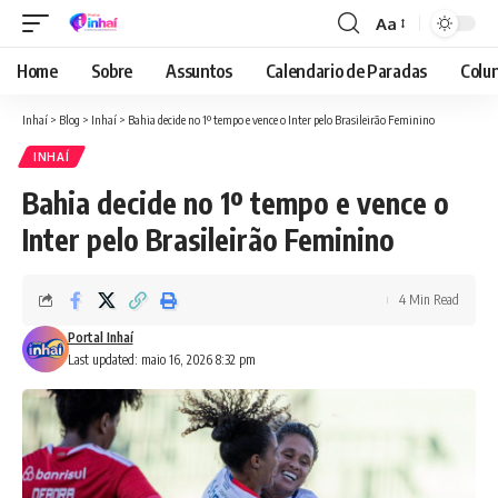
Aa
Font
Resizer
Home
Sobre
Assuntos
Calendario de Paradas
Colun
Inhaí
>
Blog
>
Inhaí
>
Bahia decide no 1º tempo e vence o Inter pelo Brasileirão Feminino
INHAÍ
Bahia decide no 1º tempo e vence o
Inter pelo Brasileirão Feminino
4 Min Read
Portal Inhaí
Last updated: maio 16, 2026 8:32 pm