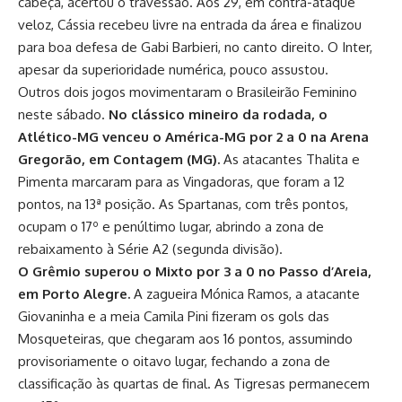
cabeça, acertou o travessão. Aos 29, em contra-ataque
veloz, Cássia recebeu livre na entrada da área e finalizou
para boa defesa de Gabi Barbieri, no canto direito. O Inter,
apesar da superioridade numérica, pouco assustou.
Outros dois jogos movimentaram o Brasileirão Feminino
neste sábado.
No clássico mineiro da rodada, o
Atlético-MG venceu o América-MG por 2 a 0 na Arena
Gregorão, em Contagem (MG).
As atacantes Thalita e
Pimenta marcaram para as Vingadoras, que foram a 12
pontos, na 13ª posição. As Spartanas, com três pontos,
ocupam o 17º e penúltimo lugar, abrindo a zona de
rebaixamento à Série A2 (segunda divisão).
O Grêmio superou o Mixto por 3 a 0 no Passo d’Areia,
em Porto Alegre.
A zagueira Mónica Ramos, a atacante
Giovaninha e a meia Camila Pini fizeram os gols das
Mosqueteiras, que chegaram aos 16 pontos, assumindo
provisoriamente o oitavo lugar, fechando a zona de
classificação às quartas de final. As Tigresas permanecem