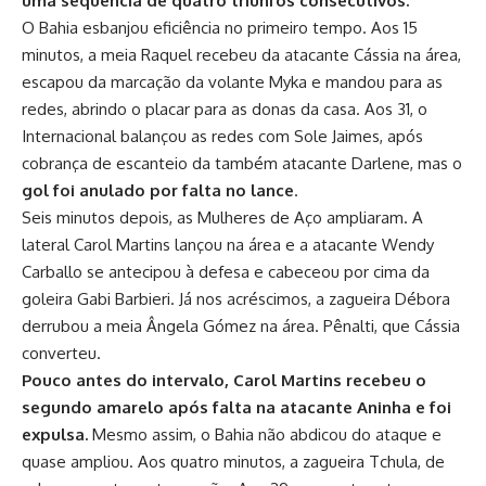
uma sequência de quatro triunfos consecutivos.
O Bahia esbanjou eficiência no primeiro tempo. Aos 15
minutos, a meia Raquel recebeu da atacante Cássia na área,
escapou da marcação da volante Myka e mandou para as
redes, abrindo o placar para as donas da casa. Aos 31, o
Internacional balançou as redes com Sole Jaimes, após
cobrança de escanteio da também atacante Darlene, mas o
gol foi anulado por falta no lance
.
Seis minutos depois, as Mulheres de Aço ampliaram. A
lateral Carol Martins lançou na área e a atacante Wendy
Carballo se antecipou à defesa e cabeceou por cima da
goleira Gabi Barbieri. Já nos acréscimos, a zagueira Débora
derrubou a meia Ângela Gómez na área. Pênalti, que Cássia
converteu.
Pouco antes do intervalo, Carol Martins recebeu o
segundo amarelo após falta na atacante Aninha e foi
expulsa.
Mesmo assim, o Bahia não abdicou do ataque e
quase ampliou. Aos quatro minutos, a zagueira Tchula, de