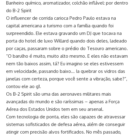
Banheiro químico, aromatizador, colchão inflável: por dentro
do B-2 Spirit
O influencer de corrida carioca Pedro Paulo estava na
capital americana a turismo com a família quando foi
surpreendido. Ele estava gravando um DJ que tocava na
porta do hotel de luxo Willard quando dois deles, ladeado
por caças, passaram sobre o prédio do Tesouro americano.
“O barulho é muito, muito alto mesmo. E eles não estavam
nem tão baixos assim, tá? Eu imagino se eles estivessem
em velocidade, passando baixo… Ia quebrar os vidros das
janelas com certeza, porque você sente a vibração, sabe?”,
contou ele ao g1.
Os B-2 Spirit são uma das aeronaves militares mais
avançadas do mundo e são raríssimas – apenas a Força
Aérea dos Estados Unidos tem em seu arsenal.
Com tecnologia de ponta, eles são capazes de atravessar
sistemas sofisticados de defesa aérea, além de conseguir
atingir com precisão alvos fortificados. No mês passado,