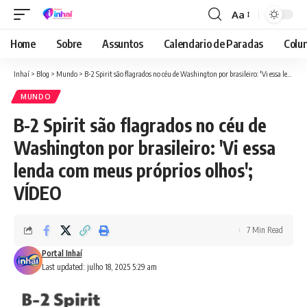
Aa
Font
Resizer
Home
Sobre
Assuntos
Calendario de Paradas
Colun
Inhaí
>
Blog
>
Mundo
>
B-2 Spirit são flagrados no céu de Washington por brasileiro: 'Vi essa lenda com meus próprios olhos'; VÍDEO
MUNDO
B-2 Spirit são flagrados no céu de
Washington por brasileiro: 'Vi essa
lenda com meus próprios olhos';
VÍDEO
7 Min Read
Portal Inhaí
Last updated: julho 18, 2025 5:29 am