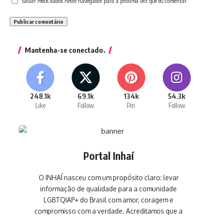
Salvar meus dados neste navegador para a próxima vez que eu comentar.
Mantenha-se conectado.
248.1k
69.1k
134k
54.3k
Like
Follow
Pin
Follow
Portal Inhaí
O INHAÍ nasceu com um propósito claro: levar
informação de qualidade para a comunidade
LGBTQIAP+ do Brasil com amor, coragem e
compromisso com a verdade. Acreditamos que a