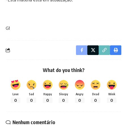
G1
What do you think?
Love
Sad
Happy
Sleepy
Angry
Dead
Wink
0
0
0
0
0
0
0
Nenhum comentário