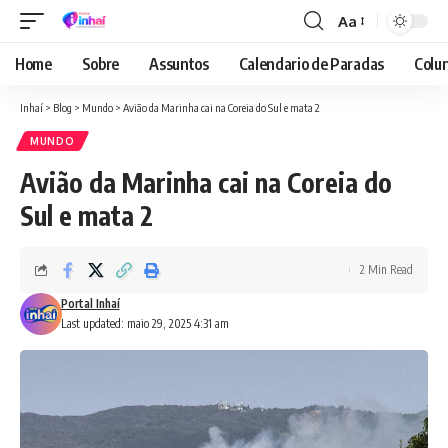
Aa
Font
Resizer
Home
Sobre
Assuntos
Calendario de Paradas
Colun
Inhaí
>
Blog
>
Mundo
>
Avião da Marinha cai na Coreia do Sul e mata 2
MUNDO
Avião da Marinha cai na Coreia do
Sul e mata 2
2 Min Read
Portal Inhaí
Last updated: maio 29, 2025 4:31 am