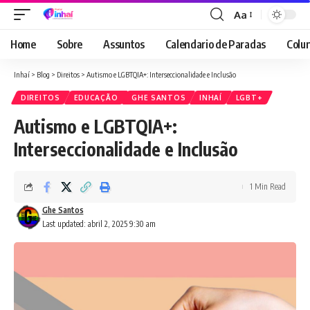
Aa
Font
Resizer
Home
Sobre
Assuntos
Calendario de Paradas
Colun
Inhaí
>
Blog
>
Direitos
>
Autismo e LGBTQIA+: Interseccionalidade e Inclusão
DIREITOS
EDUCAÇÃO
GHE SANTOS
INHAÍ
LGBT+
Autismo e LGBTQIA+:
Interseccionalidade e Inclusão
1 Min Read
Ghe Santos
Last updated: abril 2, 2025 9:30 am