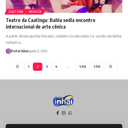
CULTURA
MUSICA
Teatro da Caatinga: Bahia sedia encontro
internacional de arte cênica
A partir desta quinta-feira(6), cidades localizadas no sertão da Bahia
voltam a…
Portal Inhaí
agosto 6, 2026
1
2
3
4
…
1.512
1.513