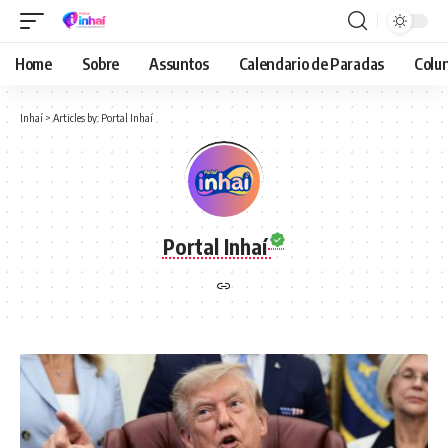
Home
Sobre
Assuntos
Calendario de Paradas
Colun
Inhaí
>
Articles by: Portal Inhaí
Portal Inhaí