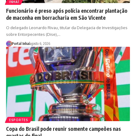
INHAÍ
Funcionário é preso após polícia encontrar plantação
de maconha em borracharia em São Vicente
O delegado Leonardo Rivau, titular da Delegacia de Investigações
sobre Entorpecentes (Dise),…
Portal Inhaí
agosto 6, 2026
ESPORTES
Copa do Brasil pode reunir somente campeões nas
quartas de final