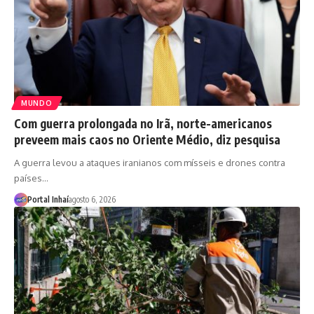
MUNDO
Com guerra prolongada no Irã, norte-americanos
preveem mais caos no Oriente Médio, diz pesquisa
A guerra levou a ataques iranianos com mísseis e drones contra
países…
Portal Inhaí
agosto 6, 2026