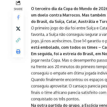
O terceiro dia da Copa do Mundo de 2026 
SHARE
um duelo contra Marrocos. Mas também t
do Brasil, da Suíça, Catar, Austrália e Tur
O primeiro jogo do dia foi entre
Suíça e Cata
favorita, a Suíça não conseguiu segurar a 
jogo, já nos acréscimos. Esse 1×1 garantiu
está embolado, com todos os times – Can
Em seguida, foi
a estreia do Brasil
, em No
jogar nesta Copa. Mas o desempenho passou 
na frente aos 20 minutos do primeiro tempo
conseguiu o empate em ótima jogada individu
Quando finalmente encontrou os espaços que
conseguiu aproveitar. O cansaço parecia pes
finais o time africano parecia satisfeito com
conquistado os três pontos.
Na outra partida do grupo, a
Escócia venc