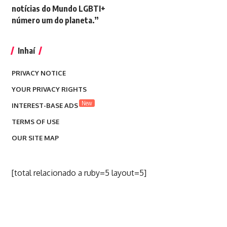
notícias do Mundo LGBTI+
número um do planeta.”
Inhaí
PRIVACY NOTICE
YOUR PRIVACY RIGHTS
New
INTEREST-BASE ADS
TERMS OF USE
OUR SITE MAP
[total relacionado a ruby=5 layout=5]