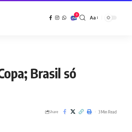
9
Aa
Font
Resizer
Copa; Brasil só
3 Min Read
Share