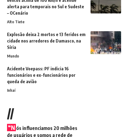
ventos acima de 100 km/h e acende
alerta para temporais no Sul e Sudeste
– OCenário
Alto Tiete
Explosão deixa 2 mortos e 13 feridos em
cidade nos arredores de Damasco, na
Síria
Mundo
Acidente Voepass: PF indicia 16
funcionários e ex-funcionários por
queda de avião
Inhaí
//
“N
ós influenciamos 20 milhões
de usuários e somos a rede de