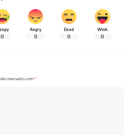
leepy
Angry
Dead
Wink
0
0
0
0
 são marcados com
*