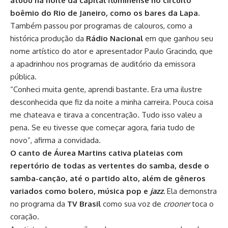
atuou na noite da capital fluminense no circuito
boêmio do Rio de Janeiro, como os bares da Lapa.
Também passou por programas de calouros, como a
histórica produção da
Rádio Nacional
em que ganhou seu
nome artístico do ator e apresentador Paulo Gracindo, que
a apadrinhou nos programas de auditório da emissora
pública.
“Conheci muita gente, aprendi bastante. Era uma ilustre
desconhecida que fiz da noite a minha carreira. Pouca coisa
me chateava e tirava a concentração. Tudo isso valeu a
pena. Se eu tivesse que começar agora, faria tudo de
novo”, afirma a convidada.
O canto de Áurea Martins cativa plateias com
repertório de todas as vertentes do samba, desde o
samba-canção, até o partido alto, além de gêneros
variados como bolero, música pop e
jazz
.
Ela demonstra
no programa da
TV Brasil
como sua voz de
crooner
toca o
coração.