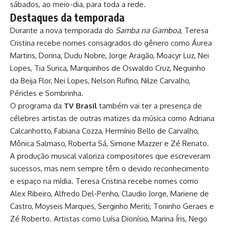
sábados, ao meio-dia, para toda a rede.
Destaques da temporada
Durante a nova temporada do
Samba na Gamboa
, Teresa
Cristina recebe nomes consagrados do gênero como Áurea
Martins, Dorina, Dudu Nobre, Jorge Aragão, Moacyr Luz, Nei
Lopes, Tia Surica, Marquinhos de Oswaldo Cruz, Neguinho
da Beija Flor, Nei Lopes, Nelson Rufino, Nilze Carvalho,
Péricles e Sombrinha.
O programa da
TV Brasil
também vai ter a presença de
célebres artistas de outras matizes da música como Adriana
Calcanhotto, Fabiana Cozza, Hermínio Bello de Carvalho,
Mônica Salmaso, Roberta Sá, Simone Mazzer e Zé Renato.
A produção musical valoriza compositores que escreveram
sucessos, mas nem sempre têm o devido reconhecimento
e espaço na mídia. Teresa Cristina recebe nomes como
Alex Ribeiro, Alfredo Del-Penho, Claudio Jorge, Mariene de
Castro, Moyseis Marques, Serginho Meriti, Toninho Geraes e
Zé Roberto. Artistas como Luísa Dionísio, Marina Íris, Nego