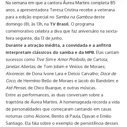
Na semana em que a cantora Áurea Martins completa 85
anos, a apresentadora Teresa Cristina recebe a veterana
para a edição especial no
Samba na Gamboa
deste
domingo (8), às 13h, na
TV Brasil
. O programa
comemorativo celebra a diva que faz aniversário na sexta-
feira seguinte, dia 13 de junho.
Durante a atração inédita, a convidada e a anfitriã
interpretam clássicos do samba e da MPB.
Elas cantam
sucessos como
Tive Sim
e
Amor Proibido
, de Cartola;
Janelas Abertas
, de Tom Jobim e Vinícius de Moraes;
Alvorecer
, de Dona Ivone Lara e Delcio Carvalho;
Doce de
Coco
, de Hermínio Bello de Moraes e Jacob do Bandolim; e
Até Pensei
, de Chico Buarque, e outras músicas.
Entre as performances, as duas conversam sobre a
trajetória de Áurea Martins. A homenageada recorda a vida
de personalidades que começaram cantando em casas
noturnas como Alcione, Benito di Paula, Djavan e Emilio
Santiago. Ela fala sobre o exemplo de persistência desses