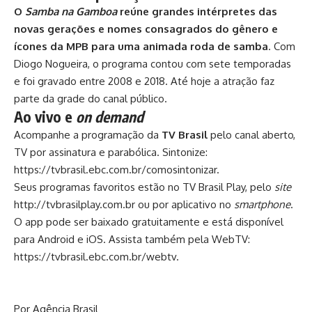
O
Samba na Gamboa
reúne grandes intérpretes das
novas gerações e nomes consagrados do gênero e
ícones da MPB para uma animada roda de samba
. Com
Diogo Nogueira, o programa contou com sete temporadas
e foi gravado entre 2008 e 2018. Até hoje a atração faz
parte da grade do canal público.
Ao vivo e
on demand
Acompanhe a programação da
TV Brasil
pelo canal aberto,
TV por assinatura e parabólica. Sintonize:
https://tvbrasil.ebc.com.br/comosintonizar
.
Seus programas favoritos estão no TV Brasil Play, pelo
site
http://tvbrasilplay.com.br
ou por aplicativo no
smartphone
.
O app pode ser baixado gratuitamente e está disponível
para Android e iOS. Assista também pela WebTV:
https://tvbrasil.ebc.com.br/webtv
.
Por Agência Brasil