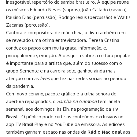
inesgotável repertório do samba brasileiro. A equipe reúne
os músicos Eduardo Neves (sopros), João Callado (cavaco),
Paulino Dias (percussão), Rodrigo Jesus (percussão) e Waltis
Zacarias (percussão).
Cantora e compositora de mão cheia, a diva também tem
se revelado uma ótima entrevistadora. Teresa Cristina
conduz os papos com muita graça, informação, e,
principalmente, emoção. A pesquisa sobre a cultura popular
é importante para a artista que, além do sucesso com o
grupo Semente e na carreira solo, ganhou ainda mais
atenção com as
lives
que fez nas redes sociais no período
da pandemia.
Com novo cenário, pacote gráfico e a trilha sonora de
abertura repaginados, o
Samba na Gamboa
tem janela
semanal, aos domingos, às 13h, na programação da
TV
Brasil
. O público pode curtir os conteúdos exclusivos no
app TV Brasil Play e no
YouTube da emissora
. As edições
também ganham espaço nas ondas da
Rádio Nacional
aos