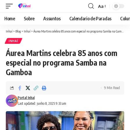
Aa
Font
Resizer
Home
Sobre
Assuntos
Calendario de Paradas
Colun
Inhaí
>
Blog
>
Inhaí
>
Áurea Martins celebra 85 anos com especial no programa Samba na Gamboa
INHAÍ
Áurea Martins celebra 85 anos com
especial no programa Samba na
Gamboa
9 Min Read
Portal Inhaí
Last updated: junho 8, 2025 9:33 am