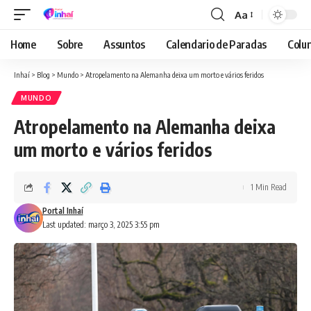
Aa
Font
Resizer
Home
Sobre
Assuntos
Calendario de Paradas
Colun
Inhaí
>
Blog
>
Mundo
>
Atropelamento na Alemanha deixa um morto e vários feridos
MUNDO
Atropelamento na Alemanha deixa
um morto e vários feridos
1 Min Read
Portal Inhaí
Last updated: março 3, 2025 3:55 pm