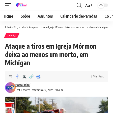
Aa
Font
Resizer
Home
Sobre
Assuntos
Calendario de Paradas
Colun
Inhaí
>
Blog
>
Inhaí
>
Ataque a tiros em Igreja Mórmon deixa ao menos um morto, em Michigan
INHAÍ
Ataque a tiros em Igreja Mórmon
deixa ao menos um morto, em
Michigan
3 Min Read
Portal Inhaí
Last updated: setembro 29, 2025 3:16 am