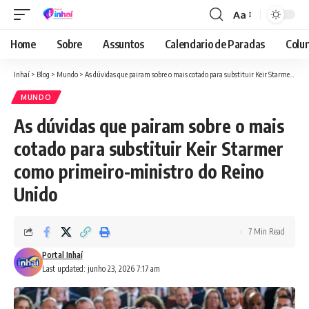
Aa
Font
Resizer
Home
Sobre
Assuntos
Calendario de Paradas
Colun
Inhaí
>
Blog
>
Mundo
>
As dúvidas que pairam sobre o mais cotado para substituir Keir Starmer como primeiro-ministro do Reino Unido
MUNDO
As dúvidas que pairam sobre o mais
cotado para substituir Keir Starmer
como primeiro-ministro do Reino
Unido
7 Min Read
Portal Inhaí
Last updated: junho 23, 2026 7:17 am