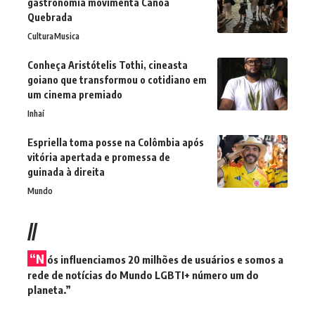
gastronomia movimenta Canoa
Quebrada
Cultura
Musica
Conheça Aristótelis Tothi, cineasta
goiano que transformou o cotidiano em
um cinema premiado
Inhaí
Espriella toma posse na Colômbia após
vitória apertada e promessa de
guinada à direita
Mundo
//
“N
ós influenciamos 20 milhões de usuários e somos a
rede de notícias do Mundo LGBTI+ número um do
planeta.”