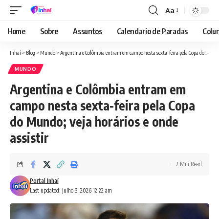
Aa
Font
Resizer
Home
Sobre
Assuntos
Calendario de Paradas
Colun
Inhaí
>
Blog
>
Mundo
>
Argentina e Colômbia entram em campo nesta sexta-feira pela Copa do Mundo; veja horários e onde assistir
MUNDO
Argentina e Colômbia entram em
campo nesta sexta-feira pela Copa
do Mundo; veja horários e onde
assistir
2 Min Read
Portal Inhaí
Last updated: julho 3, 2026 12:22 am