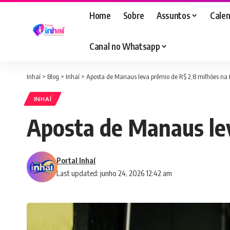
Home
Sobre
Assuntos
Calen
Canal no Whatsapp
Inhaí
>
Blog
>
Inhaí
>
Aposta de Manaus leva prêmio de R$ 2,8 milhões n
INHAÍ
Aposta de Manaus le
Portal Inhaí
Last updated: junho 24, 2026 12:42 am