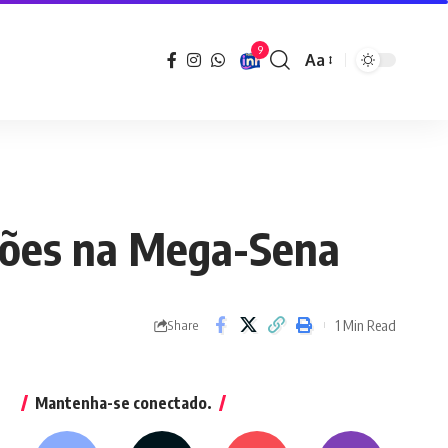
9
Aa
Font
Resizer
hões na Mega-Sena
1 Min Read
Share
Mantenha-se conectado.