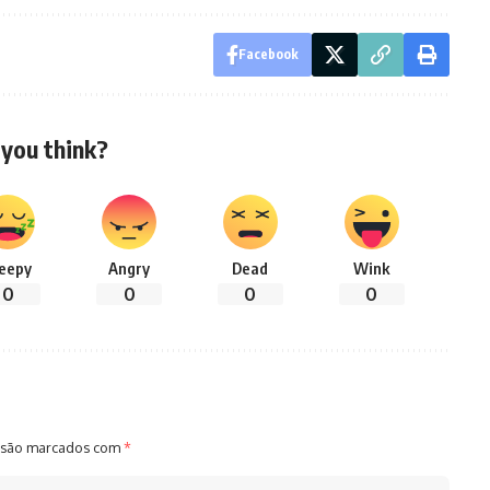
Facebook
you think?
leepy
Angry
Dead
Wink
0
0
0
0
 são marcados com
*