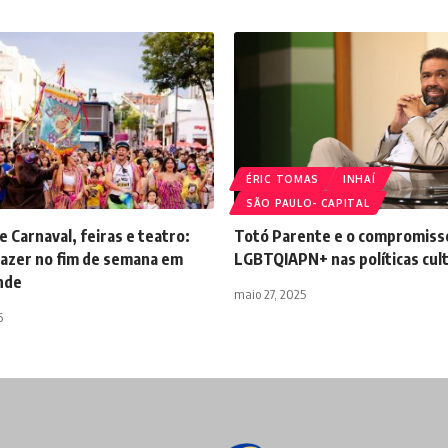
ÉRIC TOMAS
INHAÍ
SÃO PAULO- CAPITAL
 Carnaval, feiras e teatro:
Totó Parente e o compromisso
fazer no fim de semana em
LGBTQIAPN+ nas políticas cul
nde
maio 27, 2025
6