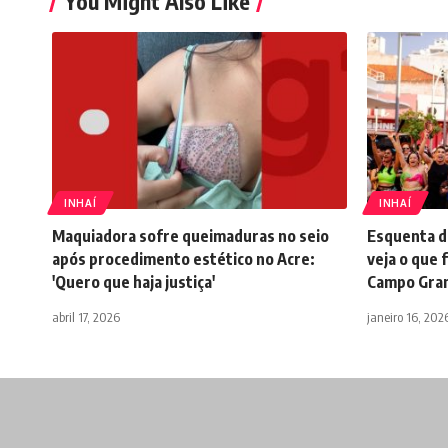
You Might Also Like
INHAÍ
INHAÍ
Maquiadora sofre queimaduras no seio
Esquenta de
após procedimento estético no Acre:
veja o que 
'Quero que haja justiça'
Campo Gra
abril 17, 2026
janeiro 16, 202