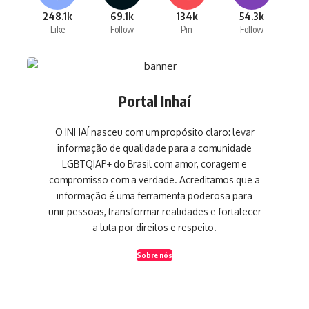
248.1k
69.1k
134k
54.3k
Like
Follow
Pin
Follow
Portal Inhaí
O INHAÍ nasceu com um propósito claro: levar
informação de qualidade para a comunidade
LGBTQIAP+ do Brasil com amor, coragem e
compromisso com a verdade. Acreditamos que a
informação é uma ferramenta poderosa para
unir pessoas, transformar realidades e fortalecer
a luta por direitos e respeito.
Sobre nós