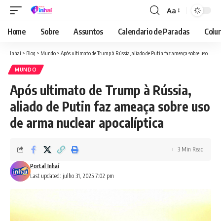
Aa
Font
Resizer
Home
Sobre
Assuntos
Calendario de Paradas
Colun
Inhaí
>
Blog
>
Mundo
>
Após ultimato de Trump à Rússia, aliado de Putin faz ameaça sobre uso de arma nuclear apocalíptica
MUNDO
Após ultimato de Trump à Rússia,
aliado de Putin faz ameaça sobre uso
de arma nuclear apocalíptica
3 Min Read
Portal Inhaí
Last updated: julho 31, 2025 7:02 pm