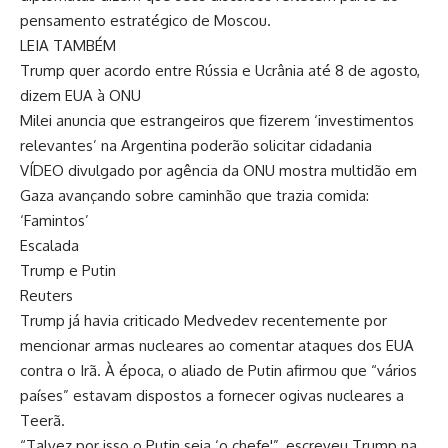
pensamento estratégico de Moscou.
LEIA TAMBÉM
Trump quer acordo entre Rússia e Ucrânia até 8 de agosto,
dizem EUA à ONU
Milei anuncia que estrangeiros que fizerem ‘investimentos
relevantes’ na Argentina poderão solicitar cidadania
VÍDEO divulgado por agência da ONU mostra multidão em
Gaza avançando sobre caminhão que trazia comida:
‘Famintos’
Escalada
Trump e Putin
Reuters
Trump já havia criticado Medvedev recentemente por
mencionar armas nucleares ao comentar ataques dos EUA
contra o Irã. À época, o aliado de Putin afirmou que “vários
países” estavam dispostos a fornecer ogivas nucleares a
Teerã.
“Talvez por isso o Putin seja ‘o chefe'”, escreveu Trump na