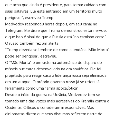
que acha que ainda é presidente, para tomar cuidado com
suas palavras. Ele está entrando em um território muito
perigoso!”, escreveu Trump.
Medvedev respondeu horas depois, em seu canal no
Telegram. Ele disse que Trump demonstrou estar nervoso
e que isso é sinal de que a Rússia está “no caminho certo”.
O russo também fez um alerta.
“Trump deveria se lembrar de como a lendária ‘Mão Morta’
pode ser perigosa”, escreveu.
O “Mão Morta” é um sistema automático de disparo de
mísseis nucleares desenvolvido na era soviética. Ele foi
projetado para reagir caso a liderança russa seja eliminada
em um ataque. O próprio governo russo já se referiu à
ferramenta como uma “arma apocalíptica”.
Desde o início da guerra na Ucrânia, Medvedev tem se
tornado uma das vozes mais agressivas do Kremlin contra o
Ocidente. Críticos o consideram irresponsável. Mas
diplomatas dizem que seus discursos refletem parte do