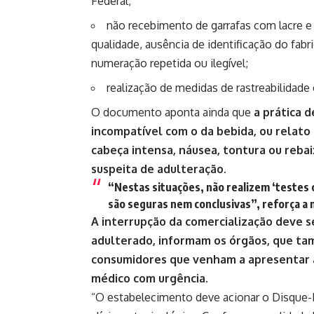
Federal;
não recebimento de garrafas com lacre e 
qualidade, ausência de identificação do fabr
numeração repetida ou ilegível;
realização de medidas de rastreabilidad
O documento aponta ainda que
a prática 
incompatível com o da bebida, ou relato
cabeça intensa, náusea, tontura ou reba
suspeita de adulteração.
“Nestas situações, não realizem ‘testes c
são seguras nem conclusivas”, reforça a n
A interrupção da comercialização deve s
adulterado, informam os órgãos, que ta
consumidores que venham a apresentar 
médico com urgência.
“O estabelecimento deve acionar o Disque-I