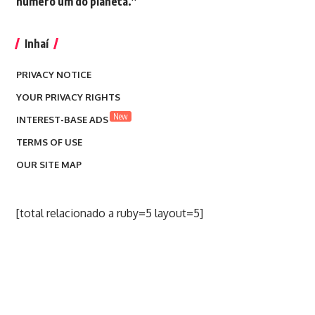
número um do planeta.”
Inhaí
PRIVACY NOTICE
YOUR PRIVACY RIGHTS
New
INTEREST-BASE ADS
TERMS OF USE
OUR SITE MAP
[total relacionado a ruby=5 layout=5]