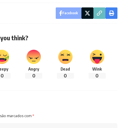
Facebook
you think?
leepy
Angry
Dead
Wink
0
0
0
0
 são marcados com
*