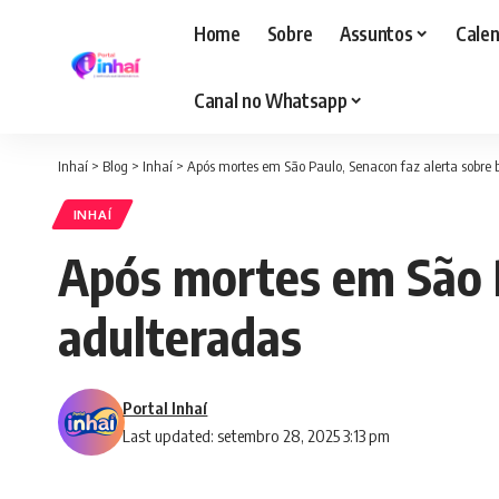
Home
Sobre
Assuntos
Calen
Canal no Whatsapp
Inhaí
>
Blog
>
Inhaí
>
Após mortes em São Paulo, Senacon faz alerta sobre 
INHAÍ
Após mortes em São P
adulteradas
Portal Inhaí
Last updated: setembro 28, 2025 3:13 pm