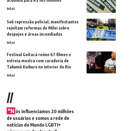
acumula para R$ 165 milhões
Inhaí
Sob repressão policial, manifestantes
rejeitam reformas de Milei sobre
despejos e áreas incendiadas
Inhaí
Festival Goitacá reúne 67 filmes e
estreia mostra com curadoria de
Takumã Kuikuro no interior do Rio
Inhaí
//
“N
ós influenciamos 20 milhões
de usuários e somos a rede de
notícias do Mundo LGBTI+