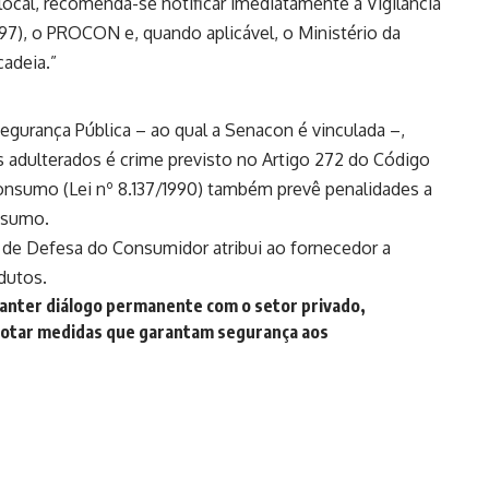
 local, recomenda-se notificar imediatamente a Vigilância
 (197), o PROCON e, quando aplicável, o Ministério da
cadeia.”
Segurança Pública – ao qual a Senacon é vinculada –,
 adulterados é crime previsto no Artigo 272 do Código
 consumo (Lei nº 8.137/1990) também prevê penalidades a
nsumo.
 de Defesa do Consumidor atribui ao fornecedor a
dutos.
nter diálogo permanente com o setor privado,
adotar medidas que garantam segurança aos