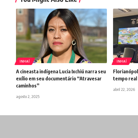
INHAÍ
INHAÍ
A cineasta indígena Lucia Ixchiú narra seu
Florianópol
exílio em seu documentário “Atravesar
tempo real 
caminhos”
abril 22, 2026
agosto 2, 2025