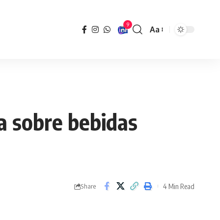
9
Aa
Font
Resizer
a sobre bebidas
4 Min Read
Share