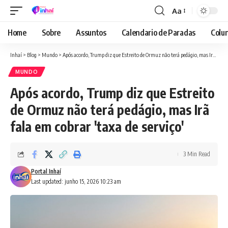
Aa
Font
Resizer
Home
Sobre
Assuntos
Calendario de Paradas
Colun
Inhaí
>
Blog
>
Mundo
>
Após acordo, Trump diz que Estreito de Ormuz não terá pedágio, mas Irã fala em cobrar 'taxa de serviço'
MUNDO
Após acordo, Trump diz que Estreito
de Ormuz não terá pedágio, mas Irã
fala em cobrar 'taxa de serviço'
3 Min Read
Portal Inhaí
Last updated: junho 15, 2026 10:23 am