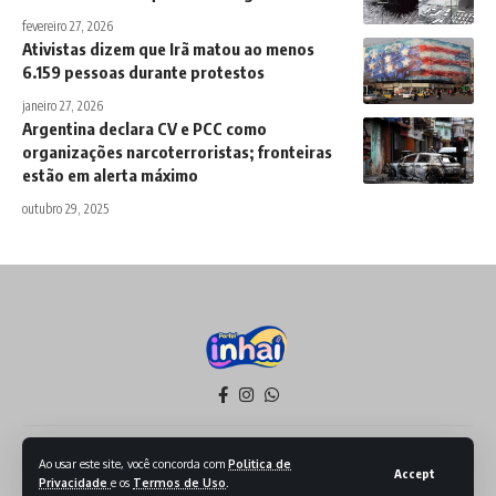
fevereiro 27, 2026
Ativistas dizem que Irã matou ao menos
6.159 pessoas durante protestos
janeiro 27, 2026
Argentina declara CV e PCC como
organizações narcoterroristas; fronteiras
estão em alerta máximo
outubro 29, 2025
Política de Privacidade
Termos de Serviço
Ao usar este site, você concorda com
Politica de
Accept
Privacidade
e os
Termos de Uso
.
Todos os Direitos reservados - 2026 - Produzido por Sept Mídia