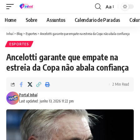
Aa
Font
Resizer
Home
Sobre
Assuntos
Calendario de Paradas
Colun
Inhaí
>
Blog
>
Esportes
>
Ancelotti garante que empate na estreia da Copa não abala confiança
ESPORTES
Ancelotti garante que empate na
estreia da Copa não abala confiança
2 Min Read
Portal Inhaí
Last updated: junho 13, 2026 11:22 pm