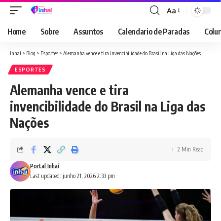
Aa
Font
Resizer
Home
Sobre
Assuntos
Calendario de Paradas
Colun
Inhaí
>
Blog
>
Esportes
>
Alemanha vence e tira invencibilidade do Brasil na Liga das Nações
ESPORTES
Alemanha vence e tira
invencibilidade do Brasil na Liga das
Nações
2 Min Read
Portal Inhaí
Last updated: junho 21, 2026 2:33 pm