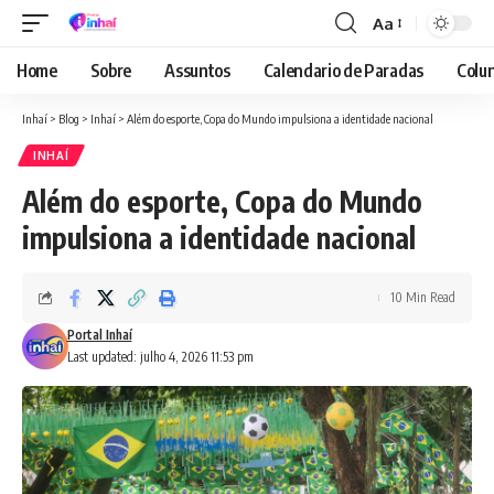
Aa
Font
Resizer
Home
Sobre
Assuntos
Calendario de Paradas
Colun
Inhaí
>
Blog
>
Inhaí
>
Além do esporte, Copa do Mundo impulsiona a identidade nacional
INHAÍ
Além do esporte, Copa do Mundo
impulsiona a identidade nacional
10 Min Read
Portal Inhaí
Last updated: julho 4, 2026 11:53 pm