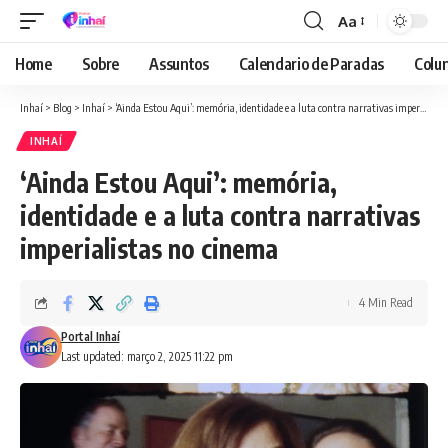
Aa
Font
Resizer
Home
Sobre
Assuntos
Calendario de Paradas
Colun
Inhaí
>
Blog
>
Inhaí
>
‘Ainda Estou Aqui’: memória, identidade e a luta contra narrativas imperialistas no cinema
INHAÍ
‘Ainda Estou Aqui’: memória,
identidade e a luta contra narrativas
imperialistas no cinema
4 Min Read
Portal Inhaí
Last updated: março 2, 2025 11:22 pm