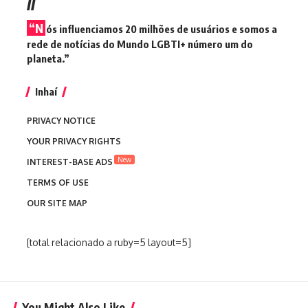
//
“N
ós influenciamos 20 milhões de usuários e somos a
rede de notícias do Mundo LGBTI+ número um do
planeta.”
Inhaí
PRIVACY NOTICE
YOUR PRIVACY RIGHTS
New
INTEREST-BASE ADS
TERMS OF USE
OUR SITE MAP
[total relacionado a ruby=5 layout=5]
You Might Also Like