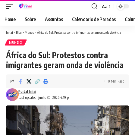
Aa
Font
Resizer
Home
Sobre
Assuntos
Calendario de Paradas
Colun
Inhaí
>
Blog
>
Mundo
>
África do Sul: Protestos contra imigrantes geram onda de violência
MUNDO
África do Sul: Protestos contra
imigrantes geram onda de violência
0 Min Read
Portal Inhaí
Last updated: junho 30, 2026 4:19 pm