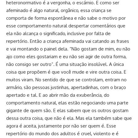
heteronormativo é a vergonha, o escárnio. E como ser
afeminado é algo natural, orgânico, essa criança se
comporta de forma espontânea e não sabe o motivo por
esse comportamento natural despertar comentários que
ela não alcança o significado, inclusive por falta de
repertório. Então a criança afeminada vai catando as frases
e vai montando o painel dela. “Não gostam de mim, eu não
ajo como eles gostariam e eu não sei agir de outra forma,
não consigo ser outro”. É uma situação insolúvel. A única
coisa que propõem é que você mude e vire outra coisa. E
muitos viram. No sentido de que se controlam, entram no
armário, são pessoas justinhas, apertadinhas, com o braço
apertado e tal. E ao abrir mão da exuberância, do
comportamento natural, elas estão negociando uma parte
gigante de quem são. E elas sabem que os outros gostam
dessa outra coisa, que não é ela. Mas ela também sabe que
agora é aceita, justamente por não ser quem é. Esse
repertório do mundo dos adultos é cruel, violento e é