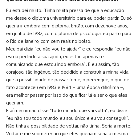
Eu estudei muito. Tinha muita pressa de que a educação
me desse o diploma universitário para eu poder partir. Eu só
queria ir embora com diploma. Então, com dezenove anos,
em junho de 1982, com diploma de psicologia, eu parto para
o Rio de Janeiro, com cem reais no bolso.
Meu pai dizia “eu não vou te ajudar” e eu respondia “eu não
estou pedindo a sua ajuda, eu estou apenas te
comunicando que estou indo embora”. E eu assim, tão
corajoso, tão ingênuo, tão decidido a construir a minha vida,
que a possibilidade de passar fome, o perrengue, o que de
fato aconteceu em 1983 e 1984 – uma época dificílima –,
era melhor passar por isso do que ficar lá e ser o que eles
queriam.
E aí meu irmão disse “todo mundo que vai volta”, eu disse
“eu não sou todo mundo, eu sou único e eu vou conseguir”.
Não tinha a possibilidade de voltar, não tinha. Seria a morte.
Voltar e me submeter ao que eles queriam seria a mesma