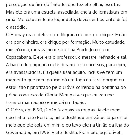
percepção do fim, da finitude, que fez ele olhar, escutar.
Mas ele era uma estrela, assediada, cheia de jornalistas em
cima. Me colocando no lugar dele, devia ser bastante difícil
o assédio.
O Bornay era o delicado, o filigrana de ouro, o chique. E não
era por dinheiro, era chique por formação. Muito estudado,
museólogo, morava num kitnet na Prado Junior, em
Copacabana. E ele era o professor, o mestre, refinado e tal.
A barba de purpurina dele durante os concursos, para mim,
era avassaladora. Eu queria usar aquilo. Inclusive tem um
momento que meu pai me dá um tapa na cara, porque eu
estou tão hipnotizado pelo Clóvis correndo na pontinha do
pé no concurso do Glória. Meu pai vê que eu vou me
transformar naquilo e me dá um tapão.
O Clóvis, em 1990, já não faz mais as roupas. Aí ele meio
que tinha feito Portela, tinha desfilado em vários lugares, aí
meio que ele cola em mim e eu levo ele na União da Ilha do
Governador, em 1998. E ele desfila. Era muito agradável.