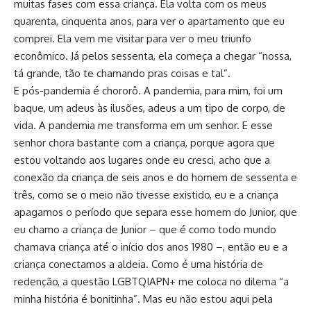
muitas fases com essa criança. Ela volta com os meus
quarenta, cinquenta anos, para ver o apartamento que eu
comprei. Ela vem me visitar para ver o meu triunfo
econômico. Já pelos sessenta, ela começa a chegar “nossa,
tá grande, tão te chamando pras coisas e tal”.
E pós-pandemia é chororô. A pandemia, para mim, foi um
baque, um adeus às ilusões, adeus a um tipo de corpo, de
vida. A pandemia me transforma em um senhor. E esse
senhor chora bastante com a criança, porque agora que
estou voltando aos lugares onde eu cresci, acho que a
conexão da criança de seis anos e do homem de sessenta e
três, como se o meio não tivesse existido, eu e a criança
apagamos o período que separa esse homem do Junior, que
eu chamo a criança de Junior – que é como todo mundo
chamava criança até o início dos anos 1980 –, então eu e a
criança conectamos a aldeia. Como é uma história de
redenção, a questão LGBTQIAPN+ me coloca no dilema “a
minha história é bonitinha”. Mas eu não estou aqui pela