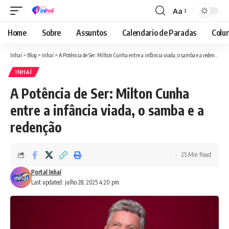
Aa
Font
Resizer
Home
Sobre
Assuntos
Calendario de Paradas
Colun
Inhaí
>
Blog
>
Inhaí
>
A Potência de Ser: Milton Cunha entre a infância viada, o samba e a redenção
INHAÍ
A Potência de Ser: Milton Cunha
entre a infância viada, o samba e a
redenção
25 Min Read
Portal Inhaí
Last updated: julho 28, 2025 4:20 pm