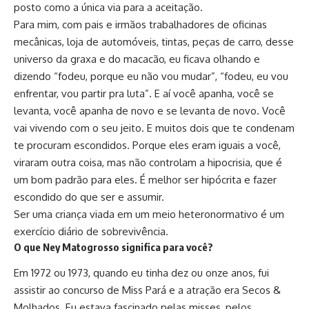
posto como a única via para a aceitação.
Para mim, com pais e irmãos trabalhadores de oficinas
mecânicas, loja de automóveis, tintas, peças de carro, desse
universo da graxa e do macacão, eu ficava olhando e
dizendo “fodeu, porque eu não vou mudar”, “fodeu, eu vou
enfrentar, vou partir pra luta”. E aí você apanha, você se
levanta, você apanha de novo e se levanta de novo. Você
vai vivendo com o seu jeito. E muitos dois que te condenam
te procuram escondidos. Porque eles eram iguais a você,
viraram outra coisa, mas não controlam a hipocrisia, que é
um bom padrão para eles. É melhor ser hipócrita e fazer
escondido do que ser e assumir.
Ser uma criança viada em um meio heteronormativo é um
exercício diário de sobrevivência.
O que Ney Matogrosso significa para você?
Em 1972 ou 1973, quando eu tinha dez ou onze anos, fui
assistir ao concurso de Miss Pará e a atração era Secos &
Molhados. Eu estava fascinado pelas misses, pelos