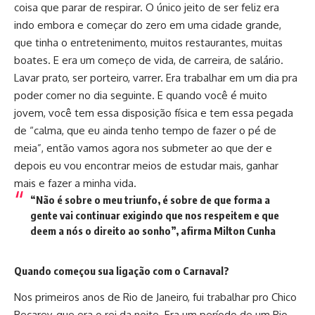
coisa que parar de respirar. O único jeito de ser feliz era
indo embora e começar do zero em uma cidade grande,
que tinha o entretenimento, muitos restaurantes, muitas
boates. E era um começo de vida, de carreira, de salário.
Lavar prato, ser porteiro, varrer. Era trabalhar em um dia pra
poder comer no dia seguinte. E quando você é muito
jovem, você tem essa disposição física e tem essa pegada
de “calma, que eu ainda tenho tempo de fazer o pé de
meia”, então vamos agora nos submeter ao que der e
depois eu vou encontrar meios de estudar mais, ganhar
mais e fazer a minha vida.
“Não é sobre o meu triunfo, é sobre de que forma a
gente vai continuar exigindo que nos respeitem e que
deem a nós o direito ao sonho”, afirma Milton Cunha
Quando começou sua ligação com o Carnaval?
Nos primeiros anos de Rio de Janeiro, fui trabalhar pro Chico
Recarey, que era o rei da noite. Era um período de um Rio