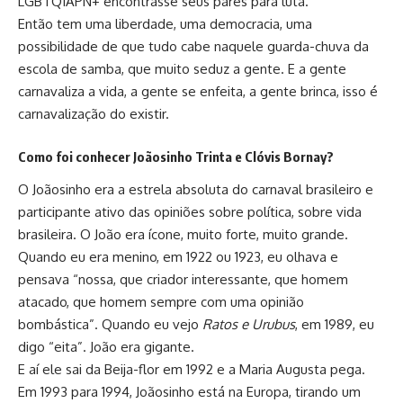
LGBTQIAPN+ encontrasse seus pares para luta.
Então tem uma liberdade, uma democracia, uma
possibilidade de que tudo cabe naquele guarda-chuva da
escola de samba, que muito seduz a gente. E a gente
carnavaliza a vida, a gente se enfeita, a gente brinca, isso é
carnavalização do existir.
Como foi conhecer Joãosinho Trinta e Clóvis Bornay?
O Joãosinho era a estrela absoluta do carnaval brasileiro e
participante ativo das opiniões sobre política, sobre vida
brasileira. O João era ícone, muito forte, muito grande.
Quando eu era menino, em 1922 ou 1923, eu olhava e
pensava “nossa, que criador interessante, que homem
atacado, que homem sempre com uma opinião
bombástica”. Quando eu vejo
Ratos e Urubus
, em 1989, eu
digo “eita”. João era gigante.
E aí ele sai da Beija-flor em 1992 e a Maria Augusta pega.
Em 1993 para 1994, Joãosinho está na Europa, tirando um