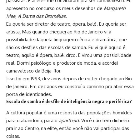
passistas. E aí eles me convidaram pra ser carnavalesco. Eu
apresento no concurso os meus desenhos de
Margareth
Mee, A Dama das Bromélias
.
Eu queria ser diretor de teatro, ópera, balé. Eu queria ser
artista. Mas quando cheguei ao Rio de Janeiro vi a
possibilidade daquela linguagem cênica e dramática, que
são os desfiles das escolas de samba. Eu vi que aquilo é
teatro, aquilo é ópera, balé, circo. E virou uma possibilidade
real. Dormi psicólogo e produtor de moda, e acordei
carnavalesco da Beija-flor.
Isso foi em 1993, dez anos depois de eu ter chegado ao Rio
de Janeiro. Em dez anos eu construí o caminho pra abrir essa
porta de identidades.
Escola de samba é desfile de inteligência negra e periférica?
A cultura popular é uma resposta das populações humildes
para o abandono, para o
apartheid
. Você não tem dinheiro
pra ir ao Centro, na elite, então você não vai participar das
coisas.