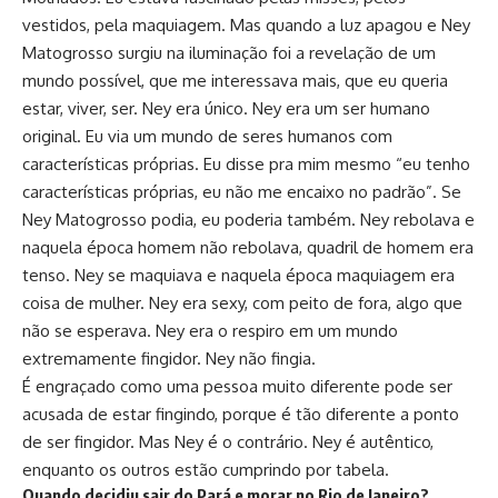
vestidos, pela maquiagem. Mas quando a luz apagou e Ney
Matogrosso surgiu na iluminação foi a revelação de um
mundo possível, que me interessava mais, que eu queria
estar, viver, ser. Ney era único. Ney era um ser humano
original. Eu via um mundo de seres humanos com
características próprias. Eu disse pra mim mesmo “eu tenho
características próprias, eu não me encaixo no padrão”. Se
Ney Matogrosso podia, eu poderia também. Ney rebolava e
naquela época homem não rebolava, quadril de homem era
tenso. Ney se maquiava e naquela época maquiagem era
coisa de mulher. Ney era sexy, com peito de fora, algo que
não se esperava. Ney era o respiro em um mundo
extremamente fingidor. Ney não fingia.
É engraçado como uma pessoa muito diferente pode ser
acusada de estar fingindo, porque é tão diferente a ponto
de ser fingidor. Mas Ney é o contrário. Ney é autêntico,
enquanto os outros estão cumprindo por tabela.
Quando decidiu sair do Pará e morar no Rio de Janeiro?