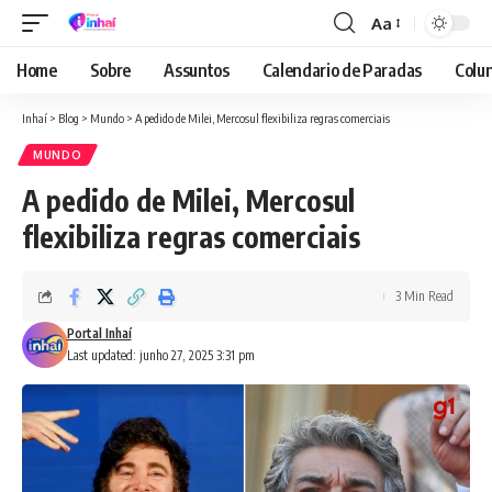
Aa
Font
Resizer
Home
Sobre
Assuntos
Calendario de Paradas
Colun
Inhaí
>
Blog
>
Mundo
>
A pedido de Milei, Mercosul flexibiliza regras comerciais
MUNDO
A pedido de Milei, Mercosul
flexibiliza regras comerciais
3 Min Read
Portal Inhaí
Last updated: junho 27, 2025 3:31 pm