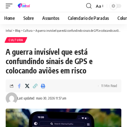
Aa
Font
Resizer
Home
Sobre
Assuntos
Calendario de Paradas
Colun
Inhaí
>
Blog
>
Cultura
>
A guerra invisível que está confundindo sinais de GPS e colocando aviões em risco
CULTURA
A guerra invisível que está
confundindo sinais de GPS e
colocando aviões em risco
11 Min Read
Last updated: maio 30, 2026 11:57 am