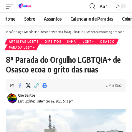
Aa
Font
Resizer
Home
Sobre
Assuntos
Calendario de Paradas
Colun
Inhaí
>
Blog
>
Grande SP
>
Osasco
>
8ª Parada do Orgulho LGBTQIA+ de Osasco ecoa o grito das ruas
ARTISTAS LGBTS
DIREITOS
INHAÍ
LGBT+
OSASCO
PARADA LGBT+
8ª Parada do Orgulho LGBTQIA+ de
Osasco ecoa o grito das ruas
2 Min Read
Ghe Santos
Last updated: setembro 24, 2025 5:12 pm