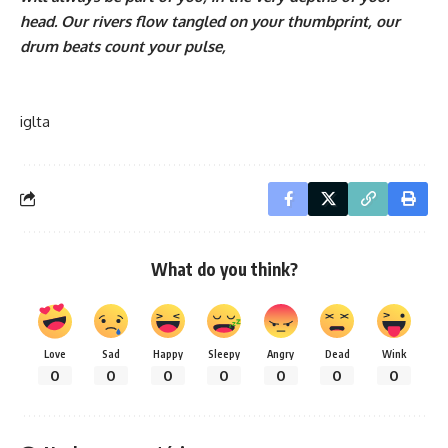
head. Our rivers flow tangled on your thumbprint, our
drum beats count your pulse,
iglta
What do you think?
Love
Sad
Happy
Sleepy
Angry
Dead
Wink
0
0
0
0
0
0
0