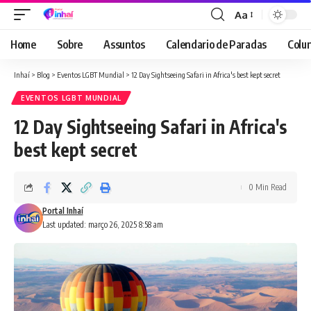
Aa
Font
Resizer
Home
Sobre
Assuntos
Calendario de Paradas
Colun
Inhaí
>
Blog
>
Eventos LGBT Mundial
>
12 Day Sightseeing Safari in Africa's best kept secret
EVENTOS LGBT MUNDIAL
12 Day Sightseeing Safari in Africa's
best kept secret
0 Min Read
Portal Inhaí
Last updated: março 26, 2025 8:58 am